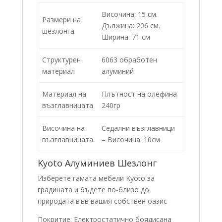
Височина: 15 см.
Размери на
Дължина: 206 см.
шезлонга
Ширина: 71 см
Структурен
6063 обработен
материал
алуминий
Материал на
Плътност на олефина
възглавницата
240гр
Височина на
Седални възглавници
възглавницата
– Височина: 10см
Kyoto Алуминиев Шезлонг
Изберете гамата мебели Kyoto за
градината и бъдете по-близо до
природата във вашия собствен оазис
Покритие: Електростатично боядисана