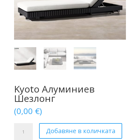
Kyoto Алуминиев
Шезлонг
(
0,00
€
)
количество
Добавяне в количката
за