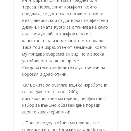
интегрира в почти всяка градина или
тераса. Повишеният комфорт, който
предлага, се допълва от полиестерните
възглавници, които допълват перфектния
дизайн.
Гамата Kyoto се отличава не само
със своя дизайн и комфорт, но и с
качеството на
използваните материали.
Така той е изработен от алуминий, което
му придава
съвременен вид
, но и висока
устойчивост на лошо време.
Следователно мебелите са устойчиви на
корозия и драскотини.
Калъфките за възглавници са изработени
от олефин с плътност 240g,
висококачествен материал , перфектният
избор за външно обзавеждане поради
своите характеристики:
– Това е водоустойчив материал , със
специална водоотблъскваща обработка,