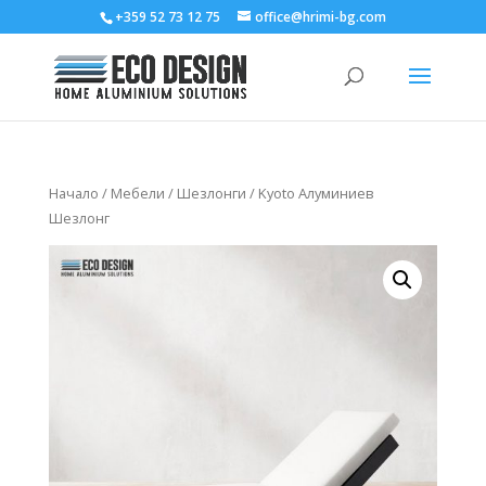
+359 52 73 12 75
office@hrimi-bg.com
Начало
/
Мебели
/
Шезлонги
/ Kyoto Алуминиев
Шезлонг