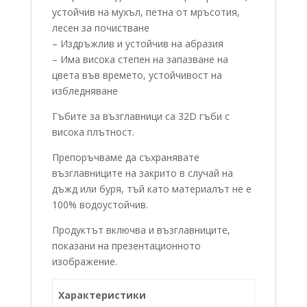
устойчив на мухъл, петна от мръсотия,
лесен за почистване
– Издръжлив и устойчив на абразия
– Има висока степен на запазване на
цвета във времето, устойчивост на
избледняване
Гъбите за възглавници са 32D гъби с
висока плътност.
Препоръчваме да съхранявате
възглавниците на закрито в случай на
дъжд или буря, тъй като материалът не е
100% водоустойчив.
Продуктът включва и възглавниците,
показани на презентационното
изображение.
Характеристики