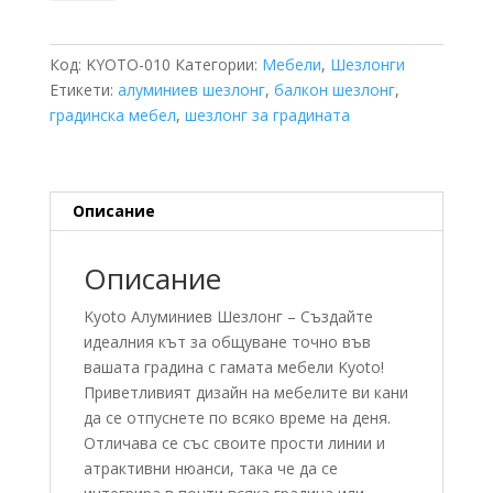
Kyoto
Алуминиев
Шезлонг
Код:
KYOTO-010
Категории:
Мебели
,
Шезлонги
Етикети:
алуминиев шезлонг
,
балкон шезлонг
,
градинска мебел
,
шезлонг за градината
Описание
Описание
Kyoto Алуминиев Шезлонг –
Създайте
идеалния кът за общуване точно във
вашата градина с гамата мебели Kyoto!
Приветливият дизайн на мебелите ви кани
да се отпуснете по всяко време на деня.
Отличава се със своите прости линии и
атрактивни нюанси, така че да се