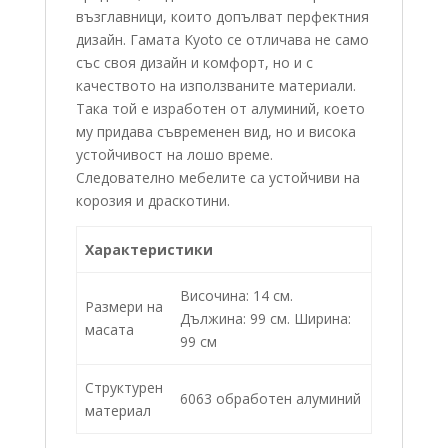
възглавници, които допълват перфектния
дизайн.
Гамата Kyoto се отличава не само
със своя дизайн и комфорт, но и с
качеството на
използваните материали.
Така той е изработен от алуминий, което
му придава
съвременен вид
, но и висока
устойчивост на лошо време.
Следователно мебелите са устойчиви на
корозия и драскотини.
Характеристики
Височина: 14 см.
Размери на
Дължина: 99 см. Ширина:
масата
99 см
Структурен
6063 обработен алуминий
материал