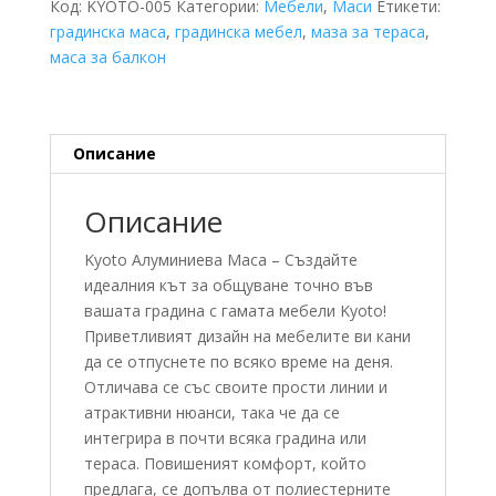
Код:
KYOTO-005
Категории:
Мебели
,
Маси
Етикети:
градинска маса
,
градинска мебел
,
маза за тераса
,
маса за балкон
Описание
Описание
Kyoto Алуминиева Маса –
Създайте
идеалния кът за общуване точно във
вашата градина с гамата мебели Kyoto!
Приветливият дизайн на мебелите ви кани
да се отпуснете по всяко време на деня.
Отличава се със своите прости линии и
атрактивни нюанси, така че да се
интегрира в почти всяка градина или
тераса. Повишеният комфорт, който
предлага, се допълва от полиестерните