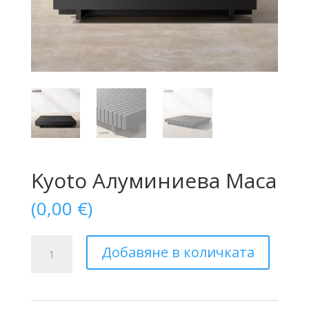
Kyoto Алуминиева Маса
(
0,00
€
)
количество
Добавяне в количката
за
Kyoto
Алуминиева
Маса