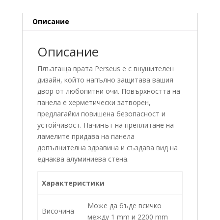
Описание
Описание
Плъзгаща врата Perseus е с внушителен
дизайн, който напълно защитава вашия
двор от любопитни очи. Повърхността на
панела е херметически затворен,
предлагайки повишена безопасност и
устойчивост. Начинът на преплитане на
ламелите придава на панела
допълнителна здравина и създава вид на
еднаква алуминиева стена.
Характеристики
Може да бъде всичко
Височина
между 1 mm и 2200 mm