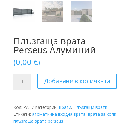
Плъзгаща врата
Perseus Алуминий
(
0,00
€
)
количество
Добавяне в количката
за
Плъзгаща
врата
Perseus
Код:
PAT7
Категории:
Врати
,
Плъзгащи врати
Алуминий
Етикети:
атоматична входна врата
,
врата за коли
,
плъзгаща врата perseus