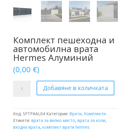
Комплект пешеходна и
автомобилна врата
Hermes Алуминий
(
0,00
€
)
количество
Добавяне в количката
за
Комплект
пешеходна
и
Код:
SFTPAAL04
Категории:
Врати
,
Комплекти
автомобилна
Етикети:
врата за вилно място
,
врата за коли
,
врата
входна врата
,
комплект врати hermes
Hermes