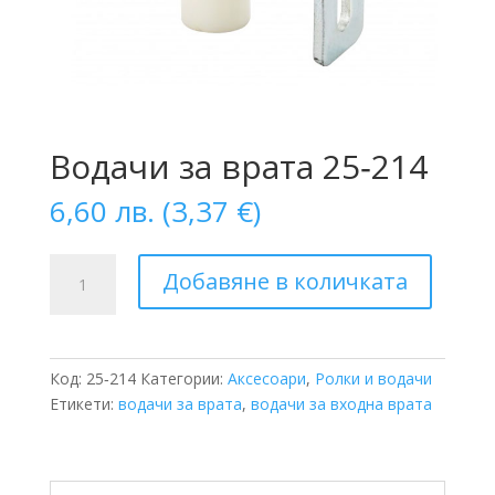
Водачи за врата 25‑214
6,60
лв.
(
3,37
€
)
количество
Добавяне в количката
за
Водачи
за
врата
Код:
25‑214
Категории:
Аксесоари
,
Ролки и водачи
25‑214
Етикети:
водачи за врата
,
водачи за входна врата